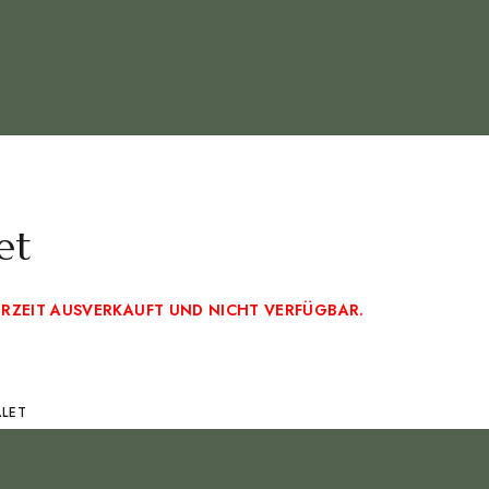
et
DERZEIT AUSVERKAUFT UND NICHT VERFÜGBAR.
ALET